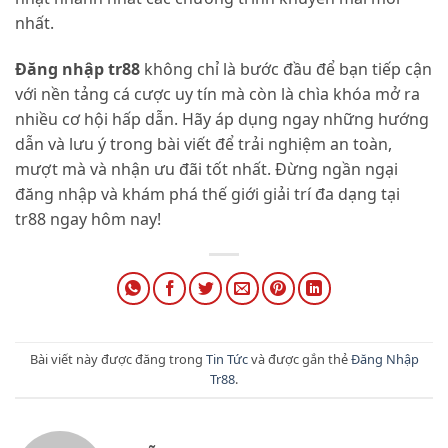
nhất.
Đăng nhập tr88
không chỉ là bước đầu để bạn tiếp cận
với nền tảng cá cược uy tín mà còn là chìa khóa mở ra
nhiều cơ hội hấp dẫn. Hãy áp dụng ngay những hướng
dẫn và lưu ý trong bài viết để trải nghiệm an toàn,
mượt mà và nhận ưu đãi tốt nhất. Đừng ngần ngại
đăng nhập và khám phá thế giới giải trí đa dạng tại
tr88 ngay hôm nay!
Bài viết này được đăng trong
Tin Tức
và được gắn thẻ
Đăng Nhập
Tr88
.