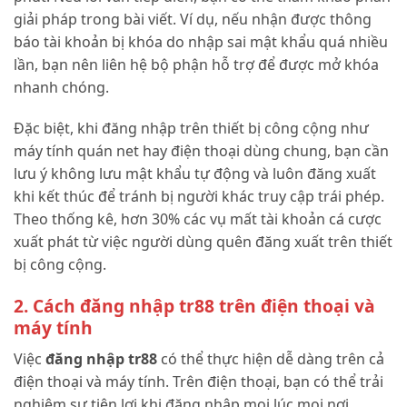
giải pháp trong bài viết. Ví dụ, nếu nhận được thông
báo tài khoản bị khóa do nhập sai mật khẩu quá nhiều
lần, bạn nên liên hệ bộ phận hỗ trợ để được mở khóa
nhanh chóng.
Đặc biệt, khi đăng nhập trên thiết bị công cộng như
máy tính quán net hay điện thoại dùng chung, bạn cần
lưu ý không lưu mật khẩu tự động và luôn đăng xuất
khi kết thúc để tránh bị người khác truy cập trái phép.
Theo thống kê, hơn 30% các vụ mất tài khoản cá cược
xuất phát từ việc người dùng quên đăng xuất trên thiết
bị công cộng.
2. Cách đăng nhập tr88 trên điện thoại và
máy tính
Việc
đăng nhập tr88
có thể thực hiện dễ dàng trên cả
điện thoại và máy tính. Trên điện thoại, bạn có thể trải
nghiệm sự tiện lợi khi đăng nhập mọi lúc mọi nơi,