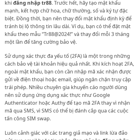
khi
đăng nhập tr88
. Trước hết, hãy tạo mật khẩu
mạnh, kết hợp chữ hoa, chữ thường, số và ký tự đặc
biệt. Đồng thời, bạn nên thay đổi mật khẩu định kỳ để
tránh bị lộ thông tin lâu dài. Ví dụ, bạn có thể đặt mật
khẩu theo mẫu “Tr88@2024!” và thay đổi mỗi 3 tháng
một lần để tăng cường bảo vệ.
Sử dụng xác thực đa yếu tố (2FA) là một trong những
cách bảo vệ tài khoản hiệu quả nhất. Khi kích hoạt 2FA,
ngoài mật khẩu, bạn còn cần nhập mã xác nhận được
gửi về điện thoại hoặc email, giúp ngăn chặn truy cập
trái phép. Nhiều chuyên gia khuyến cáo người dùng
nên sử dụng ứng dụng xác thực như Google
Authenticator hoặc Authy để tạo mã 2FA thay vì nhận
mã qua SMS, vì SMS có thể bị đánh cắp qua các cuộc
tấn công SIM swap.
Luôn cảnh giác với các trang giả mạo và link lừa đảo