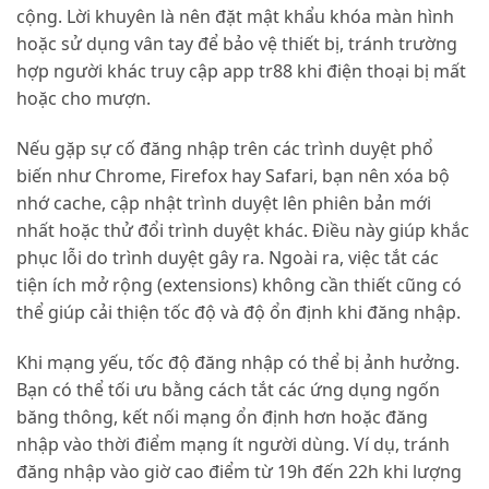
cộng. Lời khuyên là nên đặt mật khẩu khóa màn hình
hoặc sử dụng vân tay để bảo vệ thiết bị, tránh trường
hợp người khác truy cập app tr88 khi điện thoại bị mất
hoặc cho mượn.
Nếu gặp sự cố đăng nhập trên các trình duyệt phổ
biến như Chrome, Firefox hay Safari, bạn nên xóa bộ
nhớ cache, cập nhật trình duyệt lên phiên bản mới
nhất hoặc thử đổi trình duyệt khác. Điều này giúp khắc
phục lỗi do trình duyệt gây ra. Ngoài ra, việc tắt các
tiện ích mở rộng (extensions) không cần thiết cũng có
thể giúp cải thiện tốc độ và độ ổn định khi đăng nhập.
Khi mạng yếu, tốc độ đăng nhập có thể bị ảnh hưởng.
Bạn có thể tối ưu bằng cách tắt các ứng dụng ngốn
băng thông, kết nối mạng ổn định hơn hoặc đăng
nhập vào thời điểm mạng ít người dùng. Ví dụ, tránh
đăng nhập vào giờ cao điểm từ 19h đến 22h khi lượng