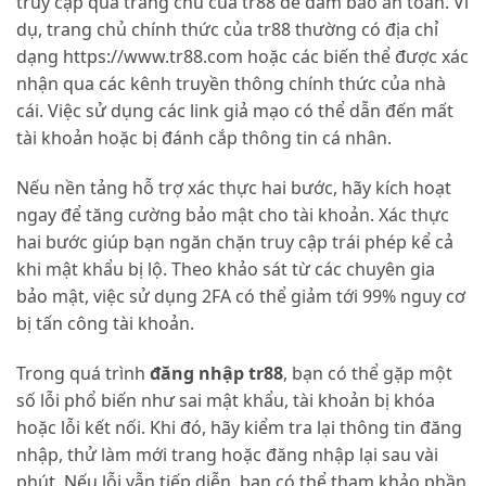
truy cập qua trang chủ của tr88 để đảm bảo an toàn. Ví
dụ, trang chủ chính thức của tr88 thường có địa chỉ
dạng https://www.tr88.com hoặc các biến thể được xác
nhận qua các kênh truyền thông chính thức của nhà
cái. Việc sử dụng các link giả mạo có thể dẫn đến mất
tài khoản hoặc bị đánh cắp thông tin cá nhân.
Nếu nền tảng hỗ trợ xác thực hai bước, hãy kích hoạt
ngay để tăng cường bảo mật cho tài khoản. Xác thực
hai bước giúp bạn ngăn chặn truy cập trái phép kể cả
khi mật khẩu bị lộ. Theo khảo sát từ các chuyên gia
bảo mật, việc sử dụng 2FA có thể giảm tới 99% nguy cơ
bị tấn công tài khoản.
Trong quá trình
đăng nhập tr88
, bạn có thể gặp một
số lỗi phổ biến như sai mật khẩu, tài khoản bị khóa
hoặc lỗi kết nối. Khi đó, hãy kiểm tra lại thông tin đăng
nhập, thử làm mới trang hoặc đăng nhập lại sau vài
phút. Nếu lỗi vẫn tiếp diễn, bạn có thể tham khảo phần