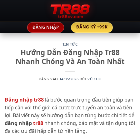
Bỏ
qua
nội
dung
ĐĂNG KÝ +99K
ĐĂNG NHẬP
TIN TỨC
Hướng Dẫn Đăng Nhập Tr88
Nhanh Chóng Và An Toàn Nhất
ĐĂNG VÀO
14/05/2026
BỞI
VŨ CHU
Đăng nhập tr88
là bước quan trọng đầu tiên giúp bạn
tiếp cận với thế giới cá cược trực tuyến an toàn và tiện
lợi. Bài viết này sẽ hướng dẫn bạn từng bước chi tiết để
đăng nhập
tr88
nhanh chóng, bảo mật và tận dụng tối
đa các ưu đãi hấp dẫn từ nền tảng.