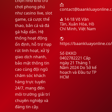
chọn nhờ kho trò
📩
chơi phong phú
contact@baankluayonline.
như casino live, slot
game, cá cược thể
️⛳ 14-18 Võ Văn
Tần, Xuân Hòa, Hồ
thao, bắn cá và đá
Chí Minh, Việt Nam
gà hấp dẫn. Hệ
thống hoạt động
🌎
https://baankluayonline.co/
ổn định, hỗ trợ nạp
rút linh hoạt, xử lý
Số ĐKKD
giao dịch nhanh,
0402782221 Cấp
ngày 21 Tháng 1
bảo mật thông tin
Năm 2024 Do Sở kế
cao cùng đội ngũ
hoạch và Đầu tư TP
chăm sóc khách
HCM
hàng trực tuyến
24/7, mang đến
môi trường giải trí
chuyên nghiệp và
đáng tin cậy.