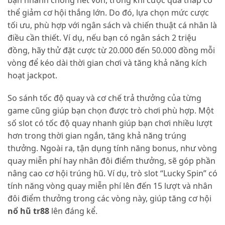
thể giảm cơ hội thắng lớn. Do đó, lựa chọn mức cược
tối ưu, phù hợp với ngân sách và chiến thuật cá nhân là
điều cần thiết. Ví dụ, nếu bạn có ngân sách 2 triệu
đồng, hãy thử đặt cược từ 20.000 đến 50.000 đồng mỗi
vòng để kéo dài thời gian chơi và tăng khả năng kích
hoạt jackpot.
So sánh tốc độ quay và cơ chế trả thưởng của từng
game cũng giúp bạn chọn được trò chơi phù hợp. Một
số slot có tốc độ quay nhanh giúp bạn chơi nhiều lượt
hơn trong thời gian ngắn, tăng khả năng trúng
thưởng. Ngoài ra, tận dụng tính năng bonus, như vòng
quay miễn phí hay nhân đôi điểm thưởng, sẽ góp phần
nâng cao cơ hội trúng hũ. Ví dụ, trò slot “Lucky Spin” có
tính năng vòng quay miễn phí lên đến 15 lượt và nhân
đôi điểm thưởng trong các vòng này, giúp tăng cơ hội
nổ hũ tr88
lên đáng kể.