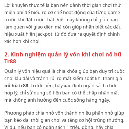
Lời khuyên thực tế là bạn nên dành thời gian chơi thử
miễn phí để hiểu rõ cơ chế hoạt động của từng game
trước khi đặt cược thật. Việc này không chỉ giúp bạn
làm quen với giao diện mà còn giúp nhận biết các dấu
hiệu xuất hiện jackpot, từ đó đưa ra quyết định chính
xác hơn khi chơi.
2. Kinh nghiệm quản lý vốn khi chơi nổ hũ
Tr88
Quản lý vốn hiệu quả là chìa khóa giúp bạn duy trì cuộc
chơi lâu dài và tránh rủi ro mất kiểm soát khi tham gia
nổ hũ tr88
. Trước tiên, hãy xác định ngân sách chơi
hợp lý, chỉ sử dụng số tiền bạn có thể chấp nhận mất
mà không ảnh hưởng đến cuộc sống hàng ngày.
Phương pháp chia nhỏ vốn thành nhiều phần nhỏ giúp
bạn kéo dài thời gian chơi và tăng cơ hội trúng thưởng.
Ví dụ, nếu bạn có ngân sách 1 triệu đồng, hãy chia