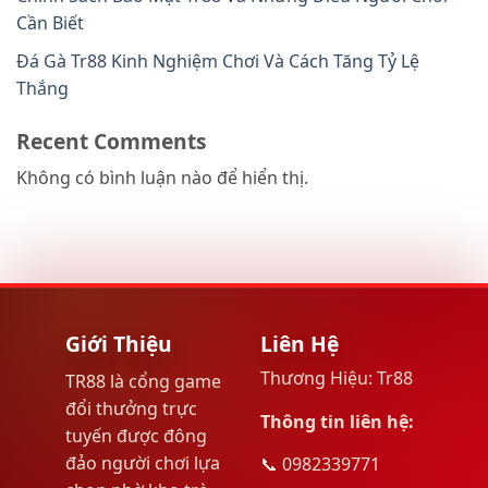
Cần Biết
Đá Gà Tr88 Kinh Nghiệm Chơi Và Cách Tăng Tỷ Lệ
Thắng
Recent Comments
Không có bình luận nào để hiển thị.
Giới Thiệu
Liên Hệ
Thương Hiệu: Tr88
TR88
là cổng game
đổi thưởng trực
Thông tin liên hệ:
tuyến được đông
đảo người chơi lựa
📞 0982339771