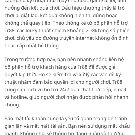
các sự cố kỹ thuật như máy chủ hoặc game bị lỗi, ảnh
hưởng đến kết quả chơi. Dấu hiệu thường thấy là trò
chơi bị giật lag, kết quả không hiển thị đúng hoặc
không thể quay tiếp. Theo thống kê từ bộ phận hỗ trợ
Tr88, các lỗi kỹ thuật chiếm khoảng 2-3% tổng số phiên
chơi, chủ yếu do đường truyền internet không ổn định
hoặc cập nhật hệ thống.
Trong trường hợp này, bạn nên nhanh chóng liên hệ
bộ phận hỗ trợ khách hàng của Tr88 để được giải
quyết kịp thời. Họ sẽ kiểm tra và xử lý các vấn đề kỹ
thuật nhằm đảm bảo quyền lợi cho người chơi. Tr88
cung cấp dịch vụ hỗ trợ 24/7 qua chat trực tiếp, email
và hotline, giúp người chơi nhận được phản hồi nhanh
chóng.
Bảo mật tài khoản cũng là yếu tố quan trọng để tránh
gian lận và mất mát tài sản. Bạn nên sử dụng mật khẩu
mạnh, không chia sẻ thông tin đăng nhập và thường