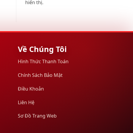
hiển thị.
Về Chúng Tôi
Hình Thức Thanh Toán
Chính Sách Bảo Mật
Điều Khoản
Liên Hệ
Sơ Đồ Trang Web