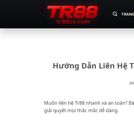
Bỏ
qua
TRAN
nội
dung
Hướng Dẫn Liên Hệ T
Đ
Muốn liên hệ Tr88 nhanh và an toàn? Bài 
giải quyết mọi thắc mắc dễ dàng.