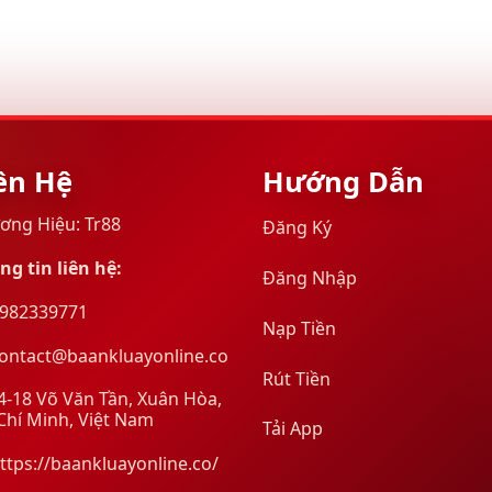
ên Hệ
Hướng Dẫn
ơng Hiệu: Tr88
Đăng Ký
ng tin liên hệ:
Đăng Nhập
0982339771
Nạp Tiền
ontact@baankluayonline.co
Rút Tiền
14-18 Võ Văn Tần, Xuân Hòa,
Chí Minh, Việt Nam
Tải App
https://baankluayonline.co/